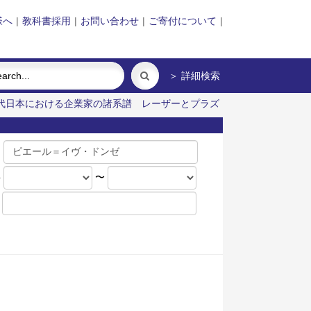
様へ
|
教科書採用
|
お問い合わせ
|
ご寄付について
|
＞ 詳細検索
代日本における企業家の諸系譜
レーザーとプラズ
名
年
〜