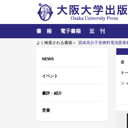
書 籍
電子書籍
近 刊
よく検索される書籍＞
固体高分子形燃料電池要素
マと粒子ビーム
ポンプの流体力学
震災に臨む
NEWS
書
キ
イベント
ジ 
書評・紹介
受賞