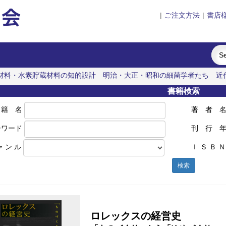
|
ご注文方法
|
書店
材料・水素貯蔵材料の知的設計
明治・大正・昭和の細菌学者たち
近
書籍検索
 籍 名
著 者 
ーワード
刊 行 
ャ ン ル
Ｉ Ｓ Ｂ Ｎ
検索
ロレックスの経営史