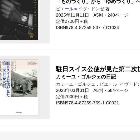
「ものづくり」から「ゆめづくり」
ピエール＝イヴ・ドンゼ
著
2025年11月11日 A5判・240ページ
定価2700円＋税
ISBN978-4-87259-837-7 C1034
駐日スイス公使が見た第二次
カミーユ・ゴルジェの日記
カミーユ・ゴルジェ
，
ピエール=イヴ・ド
2023年03月31日 A5判・584ページ
定価7000円＋税
ISBN978-4-87259-769-1 C0021