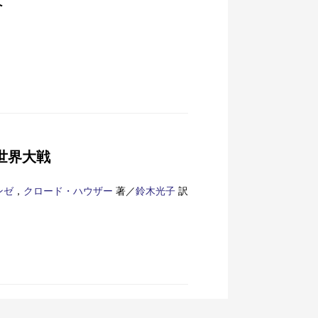
へ
世界大戦
ンゼ
，
クロード・ハウザー
著／
鈴木光子
訳