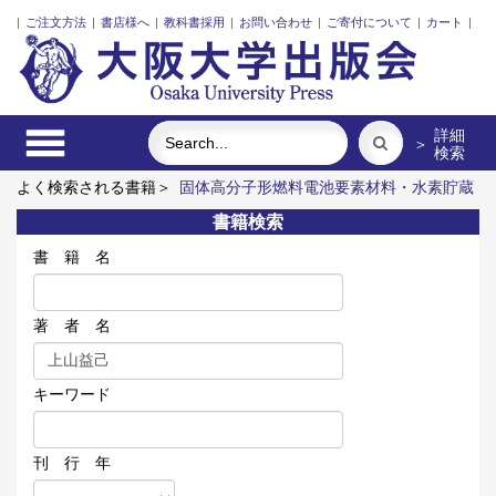
|
ご注文方法
|
書店様へ
|
教科書採用
|
お問い合わせ
|
ご寄付について
|
カート
|
詳細
＞
検索
よく検索される書籍＞
固体高分子形燃料電池要素材料・水素貯蔵
材料の知的設計
近代日本における企業家の諸系譜
ポンプの流
書籍検索
体力学
ロシア 祈りの大地
明治・大正・昭和の細菌学者たち
戦争記憶と中国文学体験
書 籍 名
著 者 名
キーワード
刊 行 年