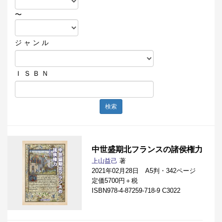
〜
ジ ャ ン ル
Ｉ Ｓ Ｂ Ｎ
検索
中世盛期北フランスの諸侯権力
上山益己
著
2021年02月28日 A5判・342ページ
定価5700円＋税
ISBN978-4-87259-718-9 C3022