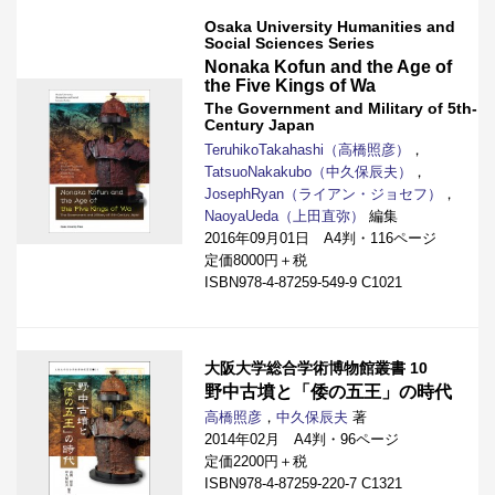
Osaka University Humanities and
Social Sciences Series
Nonaka Kofun and the Age of
the Five Kings of Wa
The Government and Military of 5th-
Century Japan
TeruhikoTakahashi（高橋照彦）
，
TatsuoNakakubo（中久保辰夫）
，
JosephRyan（ライアン・ジョセフ）
，
NaoyaUeda（上田直弥）
編集
2016年09月01日 A4判・116ページ
定価8000円＋税
ISBN978-4-87259-549-9 C1021
大阪大学総合学術博物館叢書 10
野中古墳と「倭の五王」の時代
高橋照彦
，
中久保辰夫
著
2014年02月 A4判・96ページ
定価2200円＋税
ISBN978-4-87259-220-7 C1321