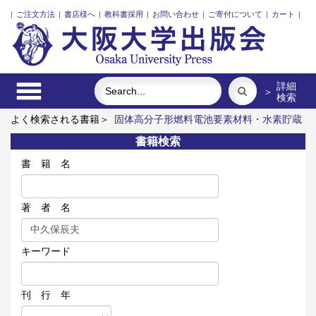
|
ご注文方法
|
書店様へ
|
教科書採用
|
お問い合わせ
|
ご寄付について
|
カート
|
詳細
＞
検索
よく検索される書籍＞
固体高分子形燃料電池要素材料・水素貯蔵
材料の知的設計
脳の神秘を探る
明治・大正・昭和の細菌学者
書籍検索
たち
植民暴力の記憶と日本人
ポンプの流体力学
インドネシ
ア上演芸術の世界
書 籍 名
著 者 名
キーワード
刊 行 年