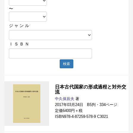
〜
ジ ャ ン ル
Ｉ Ｓ Ｂ Ｎ
検索
日本古代国家の形成過程と対外交
流
中久保辰夫
著
2017年03月24日 B5判・334ページ
定価6400円＋税
ISBN978-4-87259-578-9 C3021