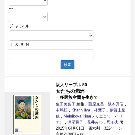
〜
ジ ャ ン ル
Ｉ Ｓ Ｂ Ｎ
検索
阪大リーブル 50
女たちの満洲
―多民族空間を生きて―
生田美智子
編集／
藤原克美
，
阪本秀昭
，
中嶋毅
，
Kharin Ilya
，
林葉子
，
伊賀上菜
穂
，
Melnikova Irina(メリニコワ イリー
ナ）
，
深尾葉子
，
花井みわ
，
思沁夫
著
2015年04月01日 四六判・322ページ
定価2100円＋税