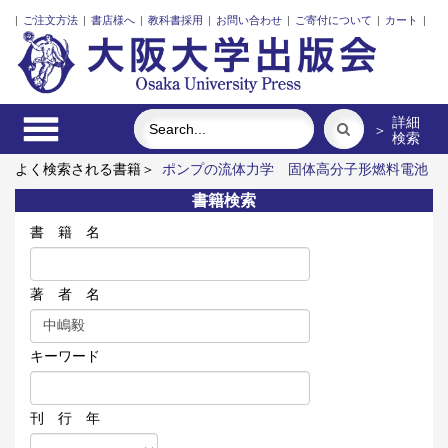
|
ご注文方法
|
書店様へ
|
教科書採用
|
お問い合わせ
|
ご寄付について
|
カート
|
詳細
＞
検索
よく検索される書籍＞
ポンプの流体力学
固体高分子形燃料電池
要素材料・水素貯蔵材料の知的設計
三人の藤野先生、その生涯
書籍検索
と交流
街に拓く大学
ロシア語
食べる
書 籍 名
著 者 名
キーワード
刊 行 年