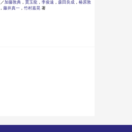
／
加藤敦典
，
賈玉龍
，
李俊遠
，
森田良成
，
椿原敦
，
藤井真一
，
竹村嘉晃
著