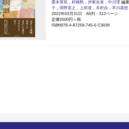
栗本英世
，
村橋勲
，
伊東未来
，
中川理
編著
子
，
岡野英之
，
上田達
，
木村自
，
早川真悠
2022年03月31日 A5判・312ページ
定価2500円＋税
ISBN978-4-87259-745-5 C3039