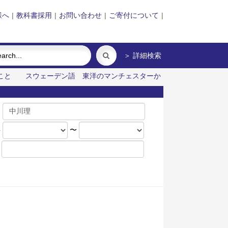
様へ
|
教科書採用
|
お問い合わせ
|
ご寄付について
|
＞ 詳細検索
ること
スウェーデン語
東洋のマンチェスターか
名
年
〜