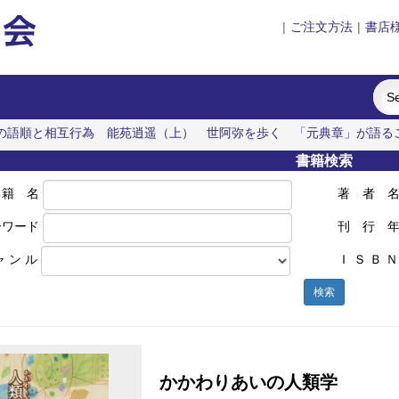
|
ご注文方法
|
書店
の語順と相互行為
能苑逍遥（上） 世阿弥を歩く
「元典章」が語
経営者
書籍検索
 籍 名
著 者 
ーワード
刊 行 
ャ ン ル
Ｉ Ｓ Ｂ Ｎ
検索
かかわりあいの人類学