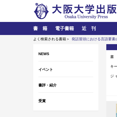
書 籍
電子書籍
近 刊
よく検索される書籍＞
発話冒頭における言語要素
ら大大阪へ
佐治敬三“百面相”大阪が生んだ稀代の
NEWS
書
キ
イベント
ジ 
書評・紹介
受賞