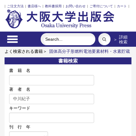
|
ご注文方法
|
書店様へ
|
教科書採用
|
お問い合わせ
|
ご寄付について
|
カート
|
詳細
＞
検索
よく検索される書籍＞
固体高分子形燃料電池要素材料・水素貯蔵
材料の知的設計
近代日本における企業家の諸系譜
レーザーと
書籍検索
プラズマと粒子ビーム
ポンプの流体力学
食べる
外国人介護
士と働くための異文化理解
書 籍 名
著 者 名
キーワード
刊 行 年