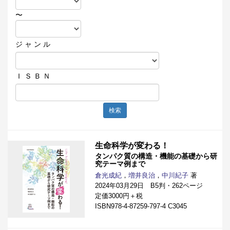
〜
ジ ャ ン ル
Ｉ Ｓ Ｂ Ｎ
検索
生命科学が変わる！
タンパク質の構造・機能の基礎から研
究テーマ例まで
倉光成紀
，
増井良治
，
中川紀子
著
2024年03月29日 B5判・262ページ
定価3000円＋税
ISBN978-4-87259-797-4 C3045