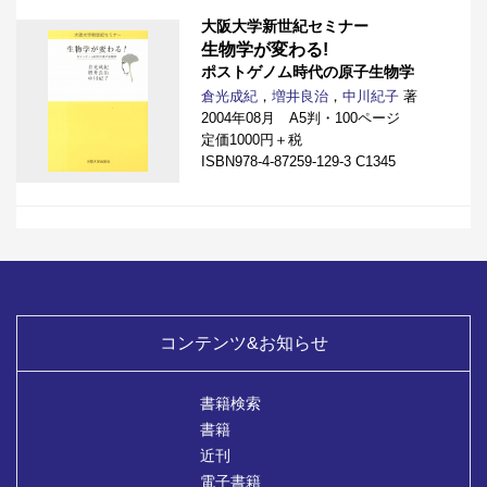
大阪大学新世紀セミナー
生物学が変わる!
ポストゲノム時代の原子生物学
倉光成紀
，
増井良治
，
中川紀子
著
2004年08月 A5判・100ページ
定価1000円＋税
ISBN978-4-87259-129-3 C1345
コンテンツ&お知らせ
書籍検索
書籍
近刊
電子書籍