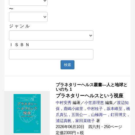
〜
ジ ャ ン ル
Ｉ Ｓ Ｂ Ｎ
検索
プラネタリーヘルス叢書―人と地球と
いのち 1
プラネタリーヘルスという視座
中村安秀
編著／
小笠原理恵
編集／
渡辺知
保
，
鹿嶋小緒里
，
中村桂子
，
坂本峰至
，
橋
爪真弘
，
五箇公一
，
山極壽一
，
釘田博文
，
浦辺真帆
，
家田菜穂子
著
2026年06月10日 四六判・250ページ
定価2300円＋税