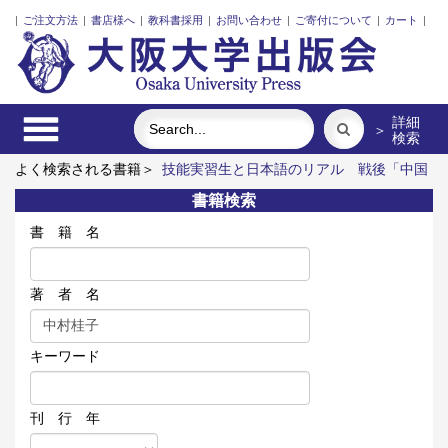
|
ご注文方法
|
書店様へ
|
教科書採用
|
お問い合わせ
|
ご寄付について
|
カート
|
詳細
＞
検索
よく検索される書籍＞
技能実習生と日本語のリアル
戦後「中国
系」亡命文学者と越境する想像力
発話冒頭における言語要素の
書籍検索
語順と相互行為
緒方洪庵と適塾
インドネシア語
イラン立憲
革命前夜の翻案文学
書 籍 名
著 者 名
キーワード
刊 行 年