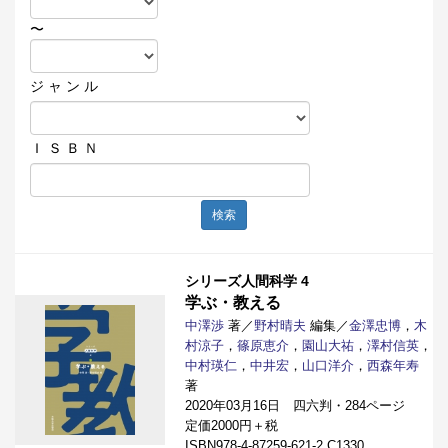
〜
ジ ャ ン ル
Ｉ Ｓ Ｂ Ｎ
検索
シリーズ人間科学 4
学ぶ・教える
中澤渉
著／
野村晴夫
編集／
金澤忠博
，
木
村涼子
，
篠原恵介
，
園山大祐
，
澤村信英
，
中村瑛仁
，
中井宏
，
山口洋介
，
西森年寿
著
2020年03月16日 四六判・284ページ
定価2000円＋税
ISBN978-4-87259-621-2 C1330