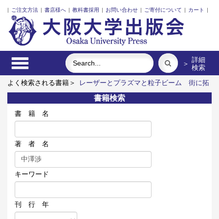
|
ご注文方法
|
書店様へ
|
教科書採用
|
お問い合わせ
|
ご寄付について
|
カート
|
詳細
＞
検索
よく検索される書籍＞
レーザーとプラズマと粒子ビーム
街に拓
く大学
明治・大正・昭和の細菌学者たち
固体高分子形燃料電
書籍検索
池要素材料・水素貯蔵材料の知的設計
食べる
アーミッシュキ
ルトを訪ねて
書 籍 名
著 者 名
キーワード
刊 行 年