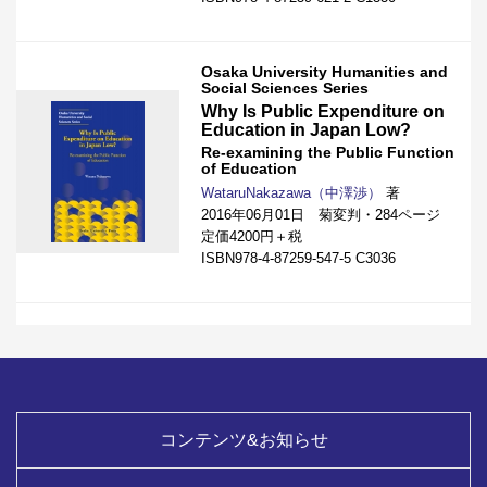
Osaka University Humanities and
Social Sciences Series
Why Is Public Expenditure on
Education in Japan Low?
Re-examining the Public Function
of Education
WataruNakazawa（中澤渉）
著
2016年06月01日 菊変判・284ページ
定価4200円＋税
ISBN978-4-87259-547-5 C3036
コンテンツ&お知らせ