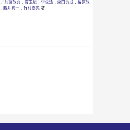
／
加藤敦典
，
賈玉龍
，
李俊遠
，
森田良成
，
椿原敦
，
藤井真一
，
竹村嘉晃
著