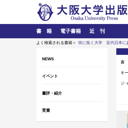
書 籍
電子書籍
近 刊
よく検索される書籍＞
街に拓く大学
近代日本に
ーとプラズマと粒子ビーム
プラネタリーヘルス
NEWS
書
キ
イベント
ジ 
書評・紹介
受賞