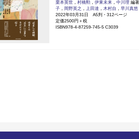
栗本英世
，
村橋勲
，
伊東未来
，
中川理
編著
子
，
岡野英之
，
上田達
，
木村自
，
早川真悠
2022年03月31日 A5判・312ページ
定価2500円＋税
ISBN978-4-87259-745-5 C3039