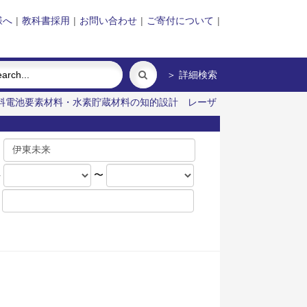
様へ
|
教科書採用
|
お問い合わせ
|
ご寄付について
|
＞ 詳細検索
料電池要素材料・水素貯蔵材料の知的設計
レーザ
名
年
〜