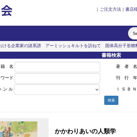
|
ご注文方法
|
書店
おける企業家の諸系譜
アーミッシュキルトを訪ねて
固体高分子形燃
という視座
書籍検索
 籍 名
著 者 
ーワード
刊 行 
ャ ン ル
Ｉ Ｓ Ｂ Ｎ
検索
かかわりあいの人類学