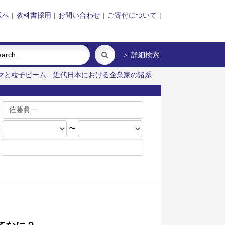
様へ
|
教科書採用
|
お問い合わせ
|
ご寄付について
|
＞ 詳細検索
マと粒子ビーム
近代日本における企業家の諸系
名
年
〜