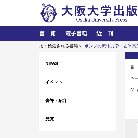
書 籍
電子書籍
近 刊
よく検索される書籍＞
ポンプの流体力学
固体高
譜
外国人介護士と働くための異文化理解
AIと
NEWS
書
キ
イベント
ジ 
書評・紹介
受賞