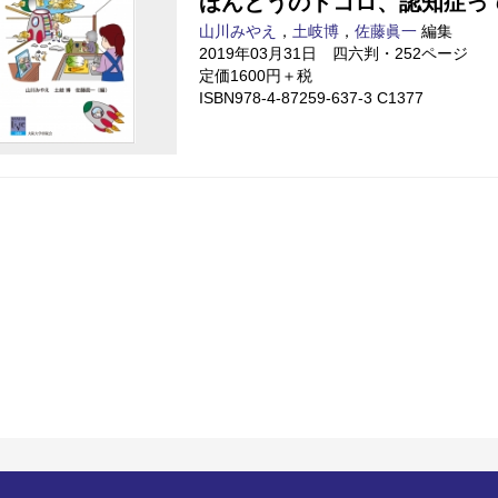
ほんとうのトコロ、認知症っ
山川みやえ
，
土岐博
，
佐藤眞一
編集
2019年03月31日 四六判・252ページ
定価1600円＋税
ISBN978-4-87259-637-3 C1377