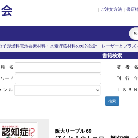
|
ご注文方法
|
書店
分子形燃料電池要素材料・水素貯蔵材料の知的設計
レーザーとプラズ
人のこころの近未来
書籍検索
 籍 名
著 者 
ーワード
刊 行 
ャ ン ル
Ｉ Ｓ Ｂ Ｎ
検索
阪大リーブル 69