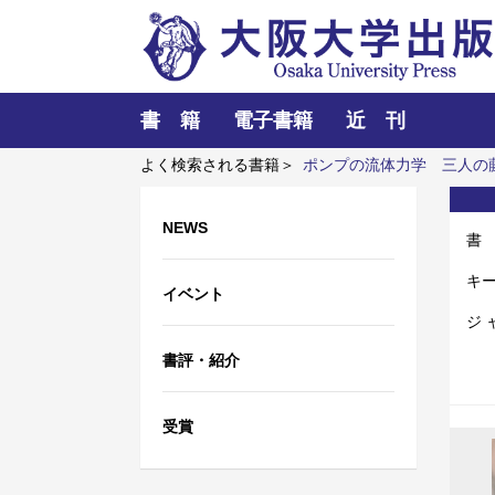
書 籍
電子書籍
近 刊
よく検索される書籍＞
ポンプの流体力学
三人の
だ
NEWS
書
キ
イベント
ジ 
書評・紹介
受賞