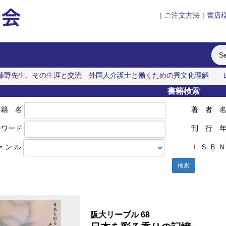
|
ご注文方法
|
書店
藤野先生、その生涯と交流
外国人介護士と働くための異文化理解
書籍検索
 籍 名
著 者 
ーワード
刊 行 
ャ ン ル
Ｉ Ｓ Ｂ Ｎ
検索
阪大リーブル 68