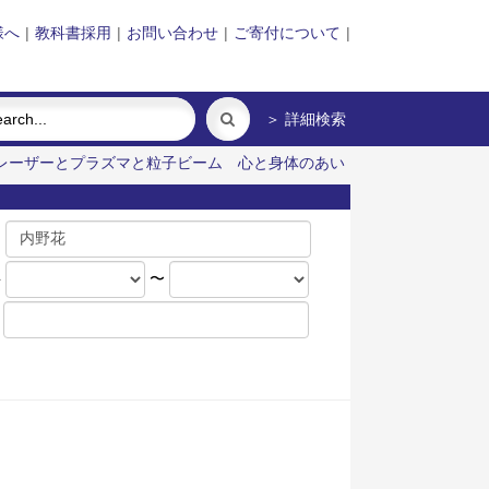
様へ
|
教科書採用
|
お問い合わせ
|
ご寄付について
|
＞ 詳細検索
レーザーとプラズマと粒子ビーム
心と身体のあい
名
年
〜