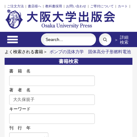
|
ご注文方法
|
書店様へ
|
教科書採用
|
お問い合わせ
|
ご寄付について
|
カート
|
詳細
＞
検索
よく検索される書籍＞
ポンプの流体力学
固体高分子形燃料電池
要素材料・水素貯蔵材料の知的設計
近代日本における企業家の
書籍検索
諸系譜
インドネシア上演芸術の世界
レーザーとプラズマと粒
子ビーム
食べる
書 籍 名
著 者 名
キーワード
刊 行 年