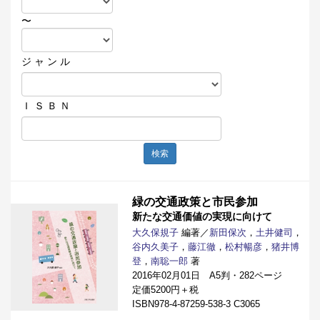
〜
ジ ャ ン ル
Ｉ Ｓ Ｂ Ｎ
検索
緑の交通政策と市民参加
新たな交通価値の実現に向けて
大久保規子
編著／
新田保次
，
土井健司
，
谷内久美子
，
藤江徹
，
松村暢彦
，
猪井博
登
，
南聡一郎
著
2016年02月01日 A5判・282ページ
定価5200円＋税
ISBN978-4-87259-538-3 C3065