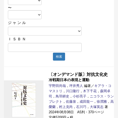
〜
ジ ャ ン ル
Ｉ Ｓ Ｂ Ｎ
検索
〔オンデマンド版〕対抗文化史
冷戦期日本の表現と運動
宇野田尚哉
，
坪井秀人
編著／
キアラ・コ
マストリ
，
川口隆行
，
木下千花
，
森岡卓
司
，
鳥羽耕史
，
小杉亮子
，
ニコラス・ラン
ブレクト
，
佐藤泉
，
成田龍一
，
徐潤雅
，
高
榮蘭
，
村上克尚
，
石川巧
，
大塚英志
著
2024年08月08日 A5判・370ページ
定価5200円＋税