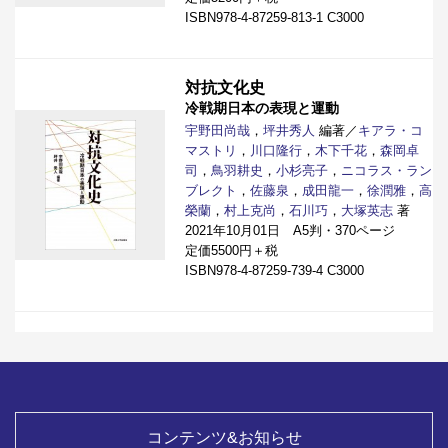
ISBN978-4-87259-813-1 C3000
対抗文化史
冷戦期日本の表現と運動
宇野田尚哉
，
坪井秀人
編著／
キアラ・コ
マストリ
，
川口隆行
，
木下千花
，
森岡卓
司
，
鳥羽耕史
，
小杉亮子
，
ニコラス・ラン
ブレクト
，
佐藤泉
，
成田龍一
，
徐潤雅
，
高
榮蘭
，
村上克尚
，
石川巧
，
大塚英志
著
2021年10月01日 A5判・370ページ
定価5500円＋税
ISBN978-4-87259-739-4 C3000
コンテンツ&お知らせ