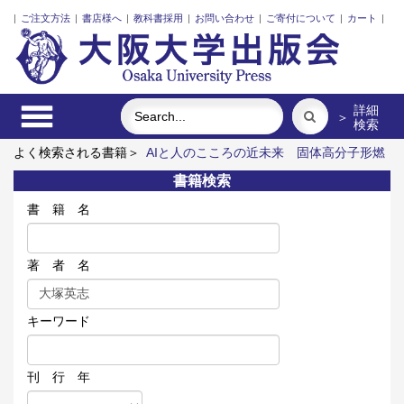
|
ご注文方法
|
書店様へ
|
教科書採用
|
お問い合わせ
|
ご寄付について
|
カート
|
詳細
＞
検索
よく検索される書籍＞
AIと人のこころの近未来
固体高分子形燃
料電池要素材料・水素貯蔵材料の知的設計
レーザーとプラズマ
書籍検索
と粒子ビーム
三人の藤野先生、その生涯と交流
リスク意思決
定論
街に拓く大学
書 籍 名
著 者 名
キーワード
刊 行 年