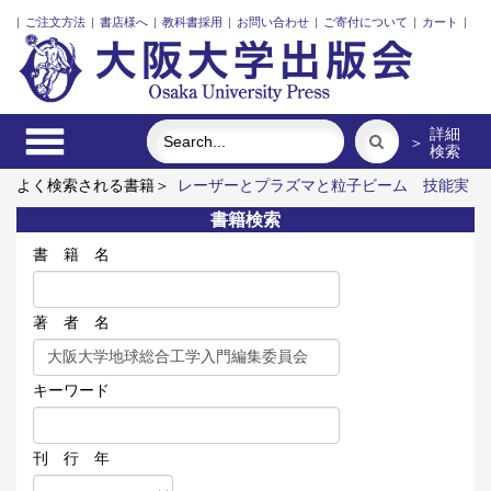
|
ご注文方法
|
書店様へ
|
教科書採用
|
お問い合わせ
|
ご寄付について
|
カート
|
詳細
＞
検索
よく検索される書籍＞
レーザーとプラズマと粒子ビーム
技能実
習生と日本語のリアル
イラン立憲革命前夜の翻案文学
「力の
書籍検索
ある学校」の探究
ロシア 祈りの大地
新しい公共と市民社会
の定量分析
書 籍 名
著 者 名
キーワード
刊 行 年