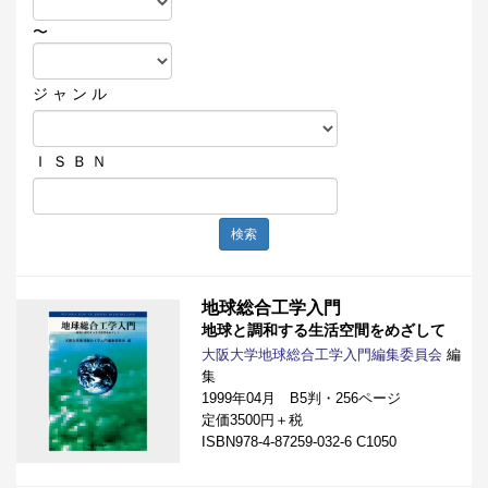
〜
ジ ャ ン ル
Ｉ Ｓ Ｂ Ｎ
検索
地球総合工学入門
地球と調和する生活空間をめざして
大阪大学地球総合工学入門編集委員会
編
集
1999年04月 B5判・256ページ
定価3500円＋税
ISBN978-4-87259-032-6 C1050