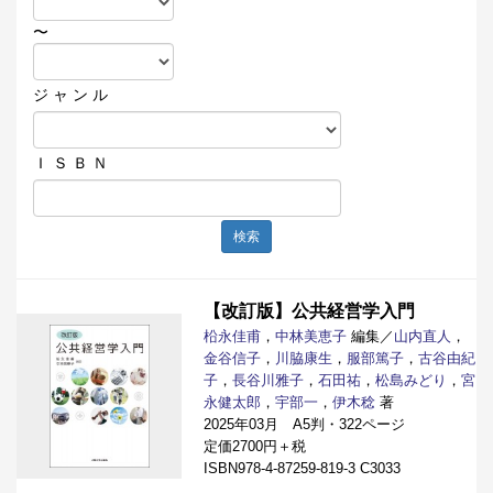
〜
ジ ャ ン ル
Ｉ Ｓ Ｂ Ｎ
検索
【改訂版】公共経営学入門
柗永佳甫
，
中林美恵子
編集／
山内直人
，
金谷信子
，
川脇康生
，
服部篤子
，
古谷由紀
子
，
長谷川雅子
，
石田祐
，
松島みどり
，
宮
永健太郎
，
宇部一
，
伊木稔
著
2025年03月 A5判・322ページ
定価2700円＋税
ISBN978-4-87259-819-3 C3033