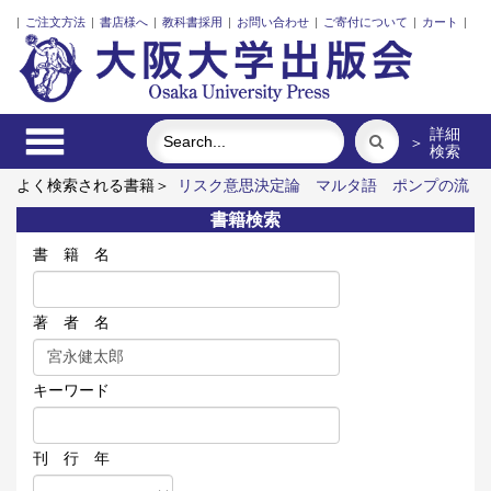
|
ご注文方法
|
書店様へ
|
教科書採用
|
お問い合わせ
|
ご寄付について
|
カート
|
詳細
＞
検索
よく検索される書籍＞
リスク意思決定論
マルタ語
ポンプの流
体力学
近代日本における企業家の諸系譜
裁判員裁判時代の法
書籍検索
廷通訳人
私営公益事業と都市経営の歴史
書 籍 名
著 者 名
キーワード
刊 行 年