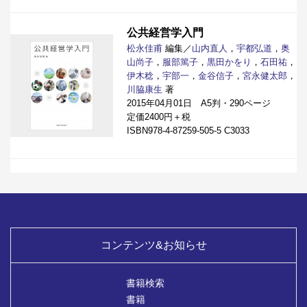
公共経営学入門
松永佳甫
編集／
山内直人
，
宇都弘道
，
奥
山尚子
，
服部篤子
，
黒田かをり
，
石田祐
，
伊木稔
，
宇部一
，
金谷信子
，
宮永健太郎
，
川脇康生
著
2015年04月01日 A5判・290ページ
定価2400円＋税
ISBN978-4-87259-505-5 C3033
コンテンツ&お知らせ
書籍検索
書籍