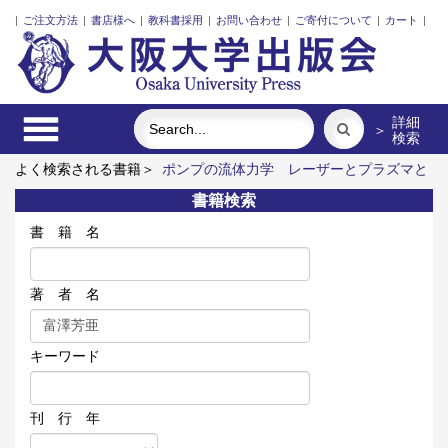
|
ご注文方法
|
書店様へ
|
教科書採用
|
お問い合わせ
|
ご寄付について
|
カート
|
詳細
＞
検索
よく検索される書籍＞
ポンプの流体力学
レーザーとプラズマと
粒子ビーム
近代日本における企業家の諸系譜
固体高分子形燃
書籍検索
料電池要素材料・水素貯蔵材料の知的設計
インドネシア上演芸
術の世界
食べる
書 籍 名
著 者 名
キーワード
刊 行 年