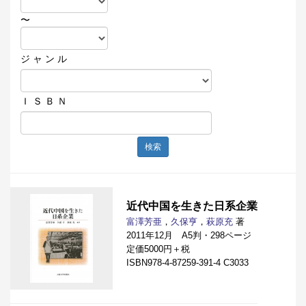
〜
ジ ャ ン ル
Ｉ Ｓ Ｂ Ｎ
検索
近代中国を生きた日系企業
富澤芳亜
，
久保亨
，
萩原充
著
2011年12月 A5判・298ページ
定価5000円＋税
ISBN978-4-87259-391-4 C3033