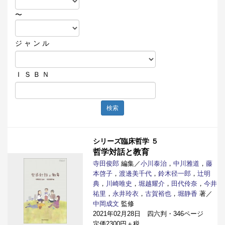
〜
ジ ャ ン ル
Ｉ Ｓ Ｂ Ｎ
検索
シリーズ臨床哲学 ５
哲学対話と教育
寺田俊郎
編集／
小川泰治
，
中川雅道
，
藤
本啓子
，
渡邊美千代
，
鈴木径一郎
，
辻明
典
，
川崎唯史
，
堀越耀介
，
田代伶奈
，
今井
祐里
，
永井玲衣
，
古賀裕也
，
堀静香
著／
中岡成文
監修
2021年02月28日 四六判・346ページ
定価2300円＋税