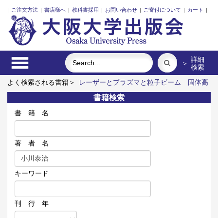
|
ご注文方法
|
書店様へ
|
教科書採用
|
お問い合わせ
|
ご寄付について
|
カート
|
詳細
＞
検索
よく検索される書籍＞
レーザーとプラズマと粒子ビーム
固体高
分子形燃料電池要素材料・水素貯蔵材料の知的設計
アートエリ
書籍検索
アB1 5周年記念記録集 上方遊歩46景
インドネシア上演芸術
の世界
日本を彩る香りの記憶
書 籍 名
著 者 名
キーワード
刊 行 年