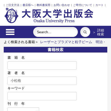
|
ご注文方法
|
書店様へ
|
教科書採用
|
お問い合わせ
|
ご寄付について
|
カート
|
詳細
＞
検索
よく検索される書籍＞
レーザーとプラズマと粒子ビーム
明治・
大正・昭和の細菌学者たち
アーミッシュキルトを訪ねて
リス
書籍検索
ク意思決定論
食べる
プルースト 受容と創造
書 籍 名
著 者 名
キーワード
刊 行 年