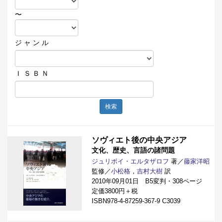
〜
ジ ャ ン ル
Ｉ Ｓ Ｂ Ｎ
検索
ソヴィエト後の中央アジア
文化、歴史、言語の諸問題
ジュリボイ・エルタザロフ
著／
藤家洋昭
監修／
小松格
，
吉村大樹
訳
2010年09月01日 B5変判・308ページ
定価3800円＋税
ISBN978-4-87259-367-9 C3039