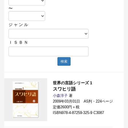
〜
ジ ャ ン ル
Ｉ Ｓ Ｂ Ｎ
検索
世界の言語シリーズ 1
スワヒリ語
小森淳子
著
2009年03月01日 A5判・224ページ
定価2600円＋税
ISBN978-4-87259-325-9 C3087