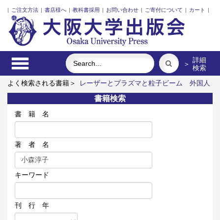
|
ご注文方法
|
書店様へ
|
教科書採用
|
お問い合わせ
|
ご寄付について
|
カート
|
詳細
＞
検索
よく検索される書籍＞
レーザーとプラズマと粒子ビーム
外国人
介護士と働くための異文化理解
技能実習生と日本語のリアル
書籍検索
イラン立憲革命前夜の翻案文学
新しい公共と市民社会の定量分
析
食べる
書 籍 名
著 者 名
キーワード
刊 行 年