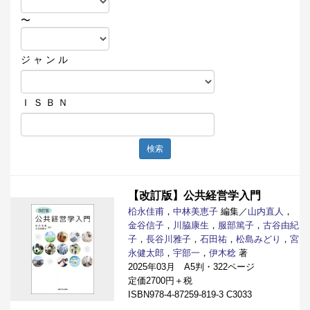
〜
ジ ャ ン ル
Ｉ Ｓ Ｂ Ｎ
検索
【改訂版】公共経営学入門
柗永佳甫
，
中林美恵子
編集／
山内直人
，
金谷信子
，
川脇康生
，
服部篤子
，
古谷由紀
子
，
長谷川雅子
，
石田祐
，
松島みどり
，
宮
永健太郎
，
宇部一
，
伊木稔
著
2025年03月 A5判・322ページ
定価2700円＋税
ISBN978-4-87259-819-3 C3033