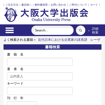
|
ご注文方法
|
書店様へ
|
教科書採用
|
お問い合わせ
|
ご寄付について
|
カート
|
詳細
＞
検索
よく検索される書籍＞
近代日本における企業家の諸系譜
レーザ
ーとプラズマと粒子ビーム
Emergent Bilinguals and Educational
書籍検索
Challenges at Public Schools in Japan
三人の藤野先生、その生
涯と交流
ポンプの流体力学
インドネシア上演芸術の世界
書 籍 名
著 者 名
キーワード
刊 行 年