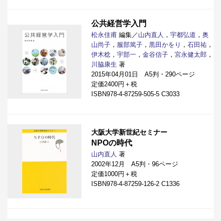
公共経営学入門
松永佳甫
編集／
山内直人
，
宇都弘道
，
奥
山尚子
，
服部篤子
，
黒田かをり
，
石田祐
，
伊木稔
，
宇部一
，
金谷信子
，
宮永健太郎
，
川脇康生
著
2015年04月01日 A5判・290ページ
定価2400円＋税
ISBN978-4-87259-505-5 C3033
大阪大学新世紀セミナー
NPOの時代
山内直人
著
2002年12月 A5判・96ページ
定価1000円＋税
ISBN978-4-87259-126-2 C1336