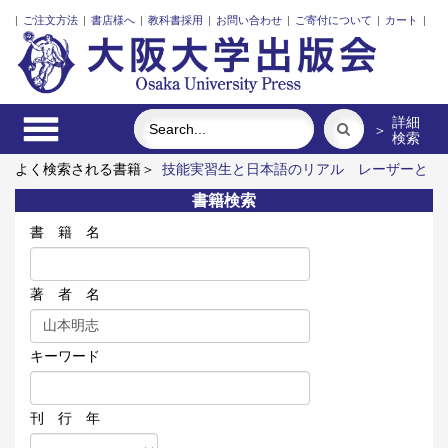
|
ご注文方法
|
書店様へ
|
教科書採用
|
お問い合わせ
|
ご寄付について
|
カート
|
詳細
＞
検索
よく検索される書籍＞
技能実習生と日本語のリアル
レーザーと
プラズマと粒子ビーム
アーミッシュキルトを訪ねて
街に拓く
書籍検索
大学
アートエリアB1 5周年記念記録集 上方遊歩46景
ロシ
ア語
書 籍 名
著 者 名
キーワード
刊 行 年