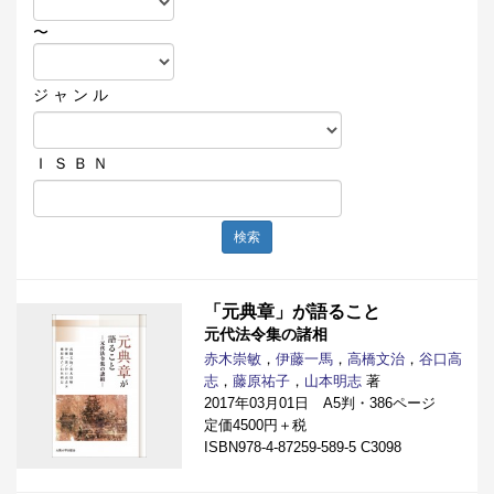
〜
ジ ャ ン ル
Ｉ Ｓ Ｂ Ｎ
検索
「元典章」が語ること
元代法令集の諸相
赤木崇敏
，
伊藤一馬
，
高橋文治
，
谷口高
志
，
藤原祐子
，
山本明志
著
2017年03月01日 A5判・386ページ
定価4500円＋税
ISBN978-4-87259-589-5 C3098