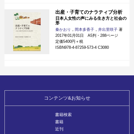
出産・子育てのナラティブ分析
日本人女性の声にみる生き方と社会の
形
秦かおり
，
岡本多香子
，
井出里咲子
著
2017年01月01日 A5判・288ページ
定価5400円＋税
ISBN978-4-87259-573-4 C3080
コンテンツ&お知らせ
書籍検索
書籍
近刊