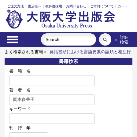
|
ご注文方法
|
書店様へ
|
教科書採用
|
お問い合わせ
|
ご寄付について
|
カート
|
詳細
＞
検索
よく検索される書籍＞
発話冒頭における言語要素の語順と相互行
為
スウェーデン語
湯川秀樹 量子力学序説
黄砂の越境マネ
書籍検索
ジメント
対話で創るこれからの「大学」
イタリア語
書 籍 名
著 者 名
キーワード
刊 行 年