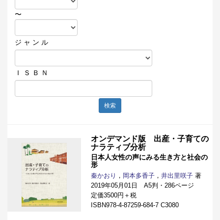
〜
ジ ャ ン ル
Ｉ Ｓ Ｂ Ｎ
検索
オンデマンド版 出産・子育ての
ナラティブ分析
日本人女性の声にみる生き方と社会の
形
秦かおり
，
岡本多香子
，
井出里咲子
著
2019年05月01日 A5判・286ページ
定価3500円＋税
ISBN978-4-87259-684-7 C3080