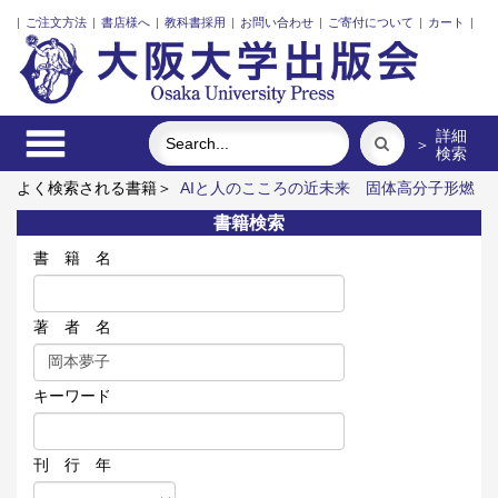
|
ご注文方法
|
書店様へ
|
教科書採用
|
お問い合わせ
|
ご寄付について
|
カート
|
詳細
＞
検索
よく検索される書籍＞
AIと人のこころの近未来
固体高分子形燃
料電池要素材料・水素貯蔵材料の知的設計
街に拓く大学
関係
書籍検索
人口の社会学
リスク意思決定論
医学がヒーローであった頃
書 籍 名
著 者 名
キーワード
刊 行 年