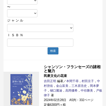
〜
ジ ャ ン ル
Ｉ Ｓ Ｂ Ｎ
検索
シャンソン・フランセーズの諸相
と魅力
民衆文化の花束
吉田正明
編著／
本間千尋
，
村田京子
，
中
村啓佑
，
金山富美
，
三木原浩史
，
岡本夢
子
，
樋口騰迪
，
高岡優希
，
中祢勝美
，
戸板
律子
著
2024年02月28日 A5判・332ページ
定価6300円＋税