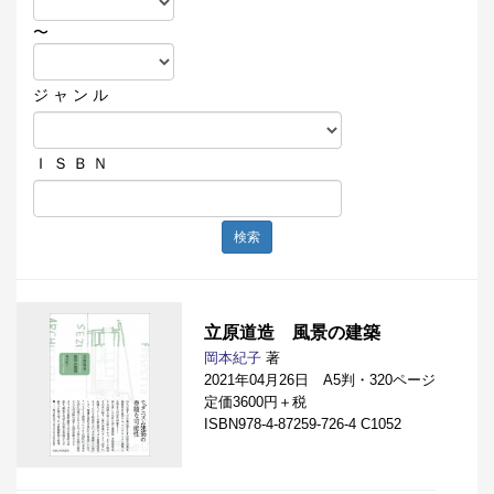
〜
ジ ャ ン ル
Ｉ Ｓ Ｂ Ｎ
検索
立原道造 風景の建築
岡本紀子
著
2021年04月26日 A5判・320ページ
定価3600円＋税
ISBN978-4-87259-726-4 C1052