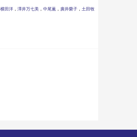
，
横田洋
，
澤井万七美
，
中尾薫
，
廣井榮子
，
土田牧