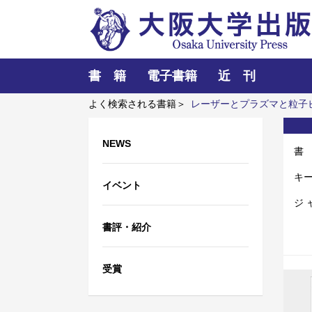
書 籍
電子書籍
近 刊
よく検索される書籍＞
レーザーとプラズマと粒子
襲か？
近代日本における企業家の諸系譜
NEWS
書
キ
イベント
ジ 
書評・紹介
受賞