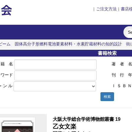
|
ご注文方法
|
書店
ビーム
固体高分子形燃料電池要素材料・水素貯蔵材料の知的設計
街
書籍検索
 籍 名
著 者 
ーワード
刊 行 
ャ ン ル
Ｉ Ｓ Ｂ Ｎ
検索
大阪大学総合学術博物館叢書 19
乙女文楽