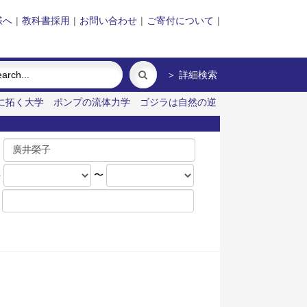
様へ
|
教科書採用
|
お問い合わせ
|
ご寄付について
|
＞ 詳細検索
に拓く大学
ポンプの流体力学
ゴジラは自然の逆
名
年
〜