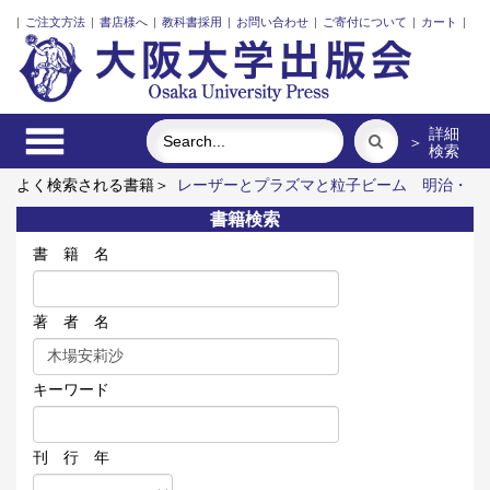
|
ご注文方法
|
書店様へ
|
教科書採用
|
お問い合わせ
|
ご寄付について
|
カート
|
詳細
＞
検索
よく検索される書籍＞
レーザーとプラズマと粒子ビーム
明治・
大正・昭和の細菌学者たち
脳の神秘を探る
近代日本における
書籍検索
企業家の諸系譜
ポンプの流体力学
食べる
書 籍 名
著 者 名
キーワード
刊 行 年