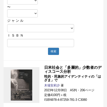
〜
ジ ャ ン ル
Ｉ Ｓ Ｂ Ｎ
検索
日米社会と「多層的」少数者のデ
ィスコース分析
性的・民族的アイデンティティの「は
ざま」で
木場安莉沙
著
2023年12月08日 A5判・206ページ
定価4100円＋税
ISBN978-4-87259-781-3 C3080