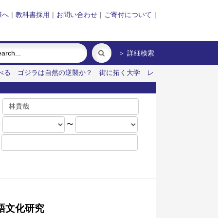
様へ
|
教科書採用
|
お問い合わせ
|
ご寄付について
|
＞ 詳細検索
べる
ゴジラは自然の逆襲か？
街に拓く大学
レ
名
年
〜
語文化研究