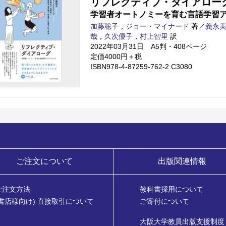
リフレクティブ・ダイアロー
学習者オートノミーを育む言語学習
加藤聡子
，
ジョー・マイナード
著／
義永
哉
，
久次優子
，
村上智里
訳
2022年03月31日 A5判・408ページ
定価4000円＋税
ISBN978-4-87259-762-2 C3080
ご注文について
出版関連情報
ご注文方法
教科書採用について
(書店様向け) 直接取引について
ご寄付について
大阪大学教員出版支援制度