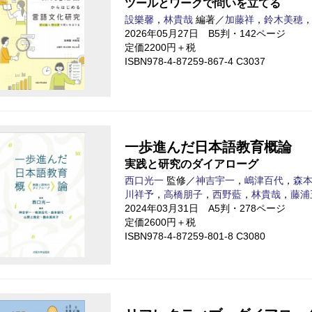
ツールとワークで問いを立てる
設樂馨
，
林貴哉
編著／
加藤祥
，
鈴木美穂
2026年05月27日 B5判・142ページ
定価2200円＋税
ISBN978-4-87259-867-4 C3037
一歩進んだ日本語教育概論
実践と研究のダイアローグ
西口光一
監修／
神吉宇一
，
嶋津百代
，
森
川祥予
，
高橋朋子
，
西野藍
，
林貴哉
，
藤浦
2024年03月31日 A5判・278ページ
定価2600円＋税
ISBN978-4-87259-801-8 C3080