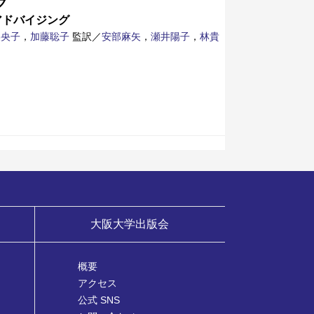
グ
アドバイジング
美央子
，
加藤聡子
監訳／
安部麻矢
，
瀬井陽子
，
林貴
大阪大学出版会
概要
アクセス
公式 SNS