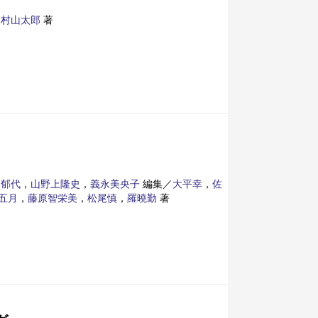
，
村山太郎
著
本郁代
，
山野上隆史
，
義永美央子
編集／
大平幸
，
佐
五月
，
藤原智栄美
，
松尾慎
，
羅曉勤
著