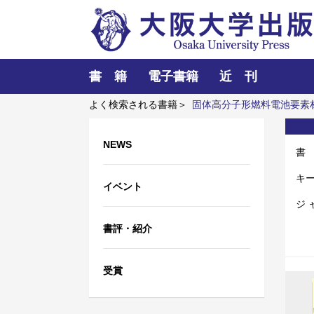
書 籍
電子書籍
近 刊
よく検索される書籍＞
固体高分子形燃料電池要素
ーザーとプラズマと粒子ビーム
NEWS
書
キ
イベント
ジ 
書評・紹介
受賞