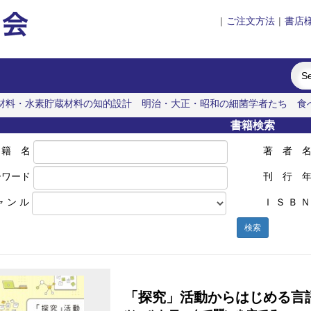
|
ご注文方法
|
書店
材料・水素貯蔵材料の知的設計
明治・大正・昭和の細菌学者たち
食
書籍検索
 籍 名
著 者 
ーワード
刊 行 
ャ ン ル
Ｉ Ｓ Ｂ Ｎ
検索
「探究」活動からはじめる言