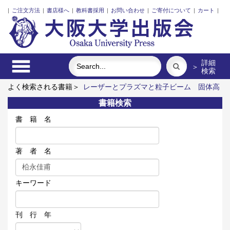
|
ご注文方法
|
書店様へ
|
教科書採用
|
お問い合わせ
|
ご寄付について
|
カート
|
詳細
＞
検索
よく検索される書籍＞
レーザーとプラズマと粒子ビーム
固体高
分子形燃料電池要素材料・水素貯蔵材料の知的設計
明治・大
書籍検索
正・昭和の細菌学者たち
リスク意思決定論
近代日本における
企業家の諸系譜
食べる
書 籍 名
著 者 名
キーワード
刊 行 年