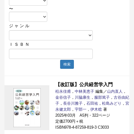
〜
ジ ャ ン ル
Ｉ Ｓ Ｂ Ｎ
検索
【改訂版】公共経営学入門
柗永佳甫
，
中林美恵子
編集／
山内直人
，
金谷信子
，
川脇康生
，
服部篤子
，
古谷由紀
子
，
長谷川雅子
，
石田祐
，
松島みどり
，
宮
永健太郎
，
宇部一
，
伊木稔
著
2025年03月 A5判・322ページ
定価2700円＋税
ISBN978-4-87259-819-3 C3033