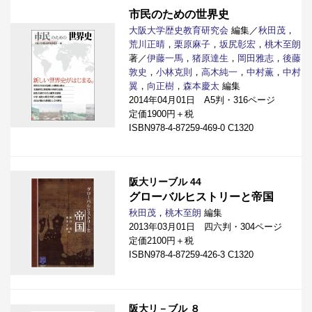
市民のための世界史
大阪大学歴史教育研究会
編集／
秋田茂
，
荒川正晴
，
栗原麻子
，
坂尻彰宏
，
桃木至朗
著／
伊藤一馬
，
猪原達生
，
岡田雅志
，
後藤
敦史
，
小林克則
，
高木純一
，
中村薫
，
中村
翼
，
向正樹
，
森本慶太
編集
2014年04月01日 A5判・316ページ
定価1900円＋税
ISBN978-4-87259-469-0 C1320
阪大リーブル 44
グローバルヒストリーと帝国
秋田茂
，
桃木至朗
編集
2013年03月01日 四六判・304ページ
定価2100円＋税
ISBN978-4-87259-426-3 C1320
阪大リ－ブル ８