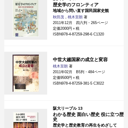
歴史学のフロンティア
地域から問い直す国民国家史観
秋田茂
，
桃木至朗
著
2011年12月 四六判・265ページ
定価2000円＋税
ISBN978-4-87259-298-6 C1320
中世大越国家の成立と変容
桃木至朗
著
2011年02月 B5判・484ページ
定価9500円＋税
ISBN978-4-87259-381-5 C3022
阪大リーブル 13
わかる歴史 面白い歴史 役に立つ歴
史
歴史学と歴史教育の再生をめざして