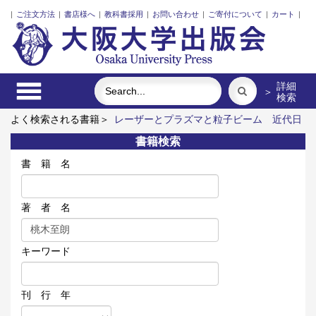
|
ご注文方法
|
書店様へ
|
教科書採用
|
お問い合わせ
|
ご寄付について
|
カート
|
詳細
＞
検索
よく検索される書籍＞
レーザーとプラズマと粒子ビーム
近代日
本における企業家の諸系譜
ポンプの流体力学
インドネシア上
書籍検索
演芸術の世界
三人の藤野先生、その生涯と交流
街に拓く大学
書 籍 名
著 者 名
キーワード
刊 行 年