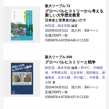
阪大リーブル 72
グローバルヒストリーから考える
新しい大学歴史教育
日本史と世界史のあいだで
秋田茂
，
桃木至朗
編著
2020年03月31日 四六判・358ページ
定価2300円＋税
ISBN978-4-87259-640-3 C1320
阪大リーブル 056
グローバルヒストリーと戦争
秋田茂
，
桃木至朗
編著／
田中仁
，
中嶋啓
雄
，
中野耕太郎
，
左近幸村
，
岡田雅志
，
後
藤敦史
，
古谷大輔
，
伊川健二
，
中村翼
，
市
大樹
著
2016年04月01日 四六判・360ページ
定価2300円＋税
ISBN978-4-87259-437-9 C1320