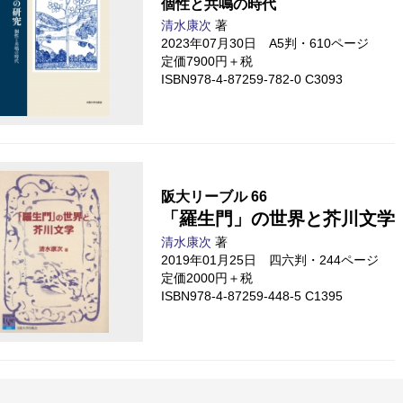
個性と共鳴の時代
清水康次
著
2023年07月30日 A5判・610ページ
定価7900円＋税
ISBN978-4-87259-782-0 C3093
阪大リーブル 66
「羅生門」の世界と芥川文学
清水康次
著
2019年01月25日 四六判・244ページ
定価2000円＋税
ISBN978-4-87259-448-5 C1395