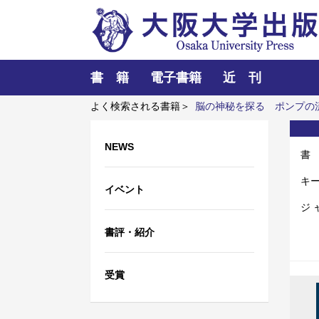
書 籍
電子書籍
近 刊
よく検索される書籍＞
脳の神秘を探る
ポンプの
NEWS
書
キ
イベント
ジ 
書評・紹介
受賞