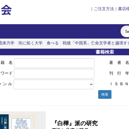
|
ご注文方法
|
書店
流体力学
街に拓く大学
食べる
戦後「中国系」亡命文学者と越境す
書籍検索
 籍 名
著 者 
ーワード
刊 行 
ャ ン ル
Ｉ Ｓ Ｂ Ｎ
検索
『白樺』派の研究