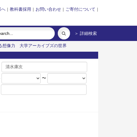
様へ
|
教科書採用
|
お問い合わせ
|
ご寄付について
|
＞ 詳細検索
る想像力
大学アーカイブズの世界
名
年
〜