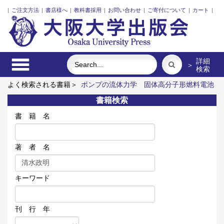
|
ご注文方法
|
書店様へ
|
教科書採用
|
お問い合わせ
|
ご寄付について
|
カート
|
詳細
＞
検索
よく検索される書籍＞
ポンプの流体力学
固体高分子形燃料電池
要素材料・水素貯蔵材料の知的設計
三人の藤野先生、その生涯
書籍検索
と交流
脳の神秘を探る
街に拓く大学
ロシア語
書 籍 名
著 者 名
キーワード
刊 行 年