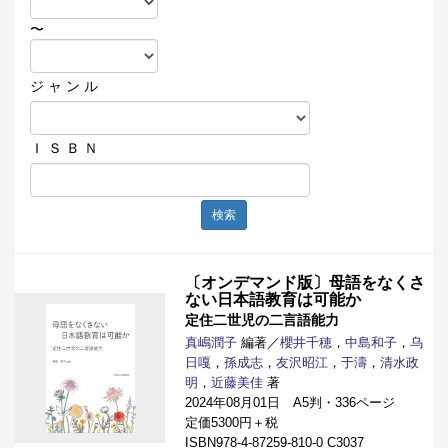
〜
ジ ャ ン ル
Ｉ Ｓ Ｂ Ｎ
検索
〔オンデマンド版〕母語をなくさ
ない日本語教育は可能か
定住二世児の二言語能力
真嶋潤子
編著／
櫻井千穂
，
中島和子
，
乌
日嘎
，
孫成志
，
友沢昭江
，
于濤
，
清水政
明
，
近藤美佳
著
2024年08月01日 A5判・336ページ
定価5300円＋税
ISBN978-4-87259-810-0 C3037