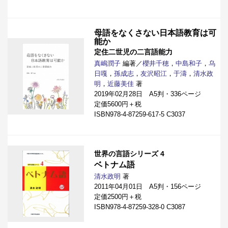
母語をなくさない日本語教育は可
能か
定住二世児の二言語能力
真嶋潤子
編著／
櫻井千穂
，
中島和子
，
乌
日嘎
，
孫成志
，
友沢昭江
，
于濤
，
清水政
明
，
近藤美佳
著
2019年02月28日 A5判・336ページ
定価5600円＋税
ISBN978-4-87259-617-5 C3037
世界の言語シリーズ 4
ベトナム語
清水政明
著
2011年04月01日 A5判・156ページ
定価2500円＋税
ISBN978-4-87259-328-0 C3087