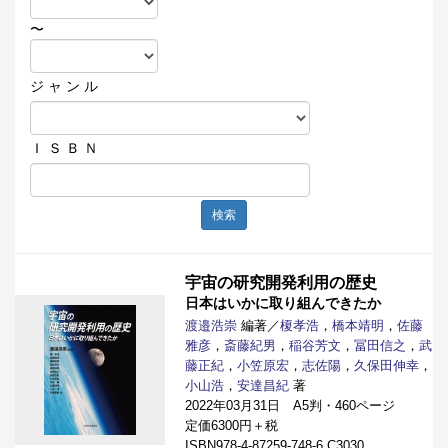
〜
ジ ャ ン ル
Ｉ Ｓ Ｂ Ｎ
検索
宇宙の研究開発利用の歴史
日本はいかに取り組んできたか
渡邉浩崇
編著／
榎孝浩
，
橋本靖明
，
佐藤
雅彦
，
斎藤紀男
，
稲谷芳文
，
冨田信之
，
武
藤正紀
，
小笠原宏
，
志佐陽
，
久保田伸幸
，
小山浩
，
安達昌紀
著
2022年03月31日 A5判・460ページ
定価6300円＋税
ISBN978-4-87259-748-6 C3030