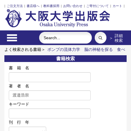
|
ご注文方法
|
書店様へ
|
教科書採用
|
お問い合わせ
|
ご寄付について
|
カート
|
詳細
＞
検索
よく検索される書籍＞
ポンプの流体力学
脳の神秘を探る
食べ
る
街に拓く大学
リスク意思決定論
近代日本における企業家
書籍検索
の諸系譜
書 籍 名
著 者 名
キーワード
刊 行 年