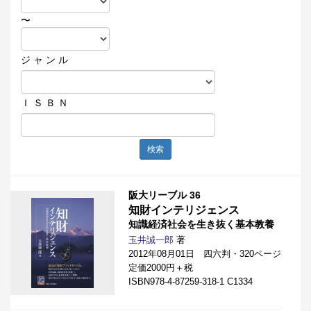
〜
ジ ャ ン ル
Ｉ Ｓ Ｂ Ｎ
検索
阪大リーブル 36
知財インテリジェンス
知識経済社会を生き抜く基本教養
玉井誠一郎
著
2012年08月01日 四六判・320ページ
定価2000円＋税
ISBN978-4-87259-318-1 C1334