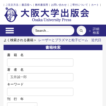
|
ご注文方法
|
書店様へ
|
教科書採用
|
お問い合わせ
|
ご寄付について
|
カート
|
詳細
＞
検索
よく検索される書籍＞
レーザーとプラズマと粒子ビーム
近代日
本における企業家の諸系譜
ポンプの流体力学
固体高分子形燃
書籍検索
料電池要素材料・水素貯蔵材料の知的設計
街に拓く大学
アー
トエリアB1 5周年記念記録集 上方遊歩46景
書 籍 名
著 者 名
キーワード
刊 行 年