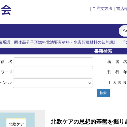
|
ご注文方法
|
書店
諸系譜
固体高分子形燃料電池要素材料・水素貯蔵材料の知的設計
「
ク意思決定論
書籍検索
 籍 名
著 者 
ーワード
刊 行 
ャ ン ル
Ｉ Ｓ Ｂ Ｎ
検索
北欧ケアの思想的基盤を掘り