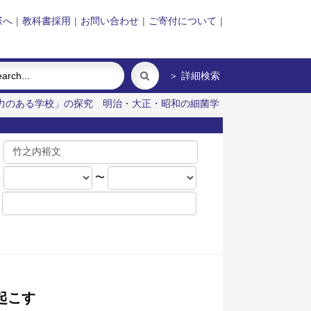
様へ
|
教科書採用
|
お問い合わせ
|
ご寄付について
|
＞ 詳細検索
力のある学校」の探究
明治・大正・昭和の細菌学
名
年
〜
起こす