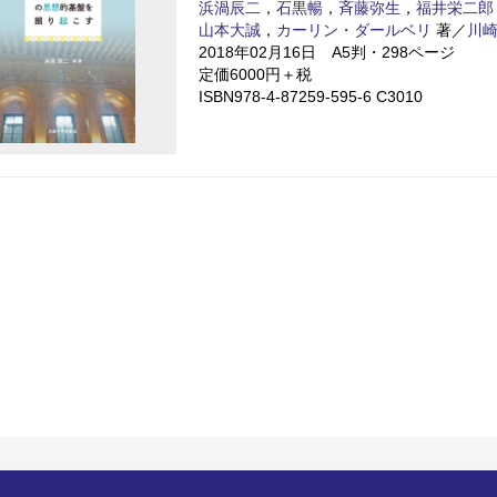
浜渦辰二
，
石黒暢
，
斉藤弥生
，
福井栄二郎
山本大誠
，
カーリン・ダールベリ
著／
川
2018年02月16日 A5判・298ページ
定価6000円＋税
ISBN978-4-87259-595-6 C3010