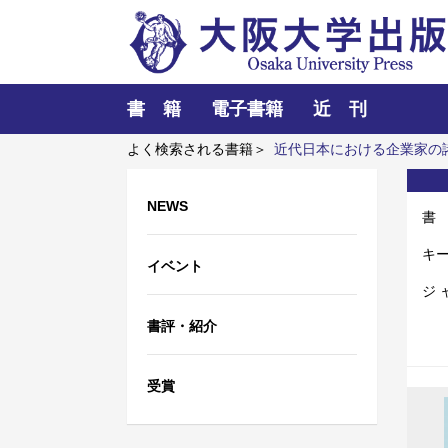
書 籍
電子書籍
近 刊
よく検索される書籍＞
近代日本における企業家の
者たち
レーザーとプラズマと粒子ビーム
リス
NEWS
書
キ
イベント
ジ 
書評・紹介
受賞