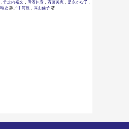
，
竹之内裕文
，
備酒伸彦
，
齊藤美恵
，
是永かな子
，
崎唯史
訳／
中河豊
，
高山佳子
著