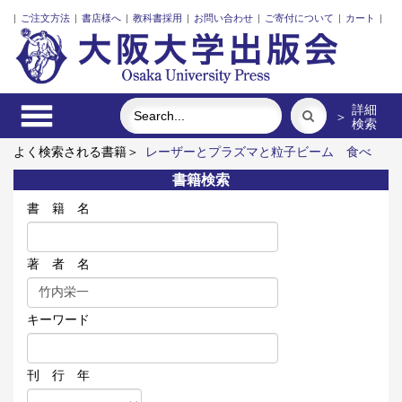
|
ご注文方法
|
書店様へ
|
教科書採用
|
お問い合わせ
|
ご寄付について
|
カート
|
詳細
＞
検索
よく検索される書籍＞
レーザーとプラズマと粒子ビーム
食べ
る
アーミッシュキルトを訪ねて
街に拓く大学
外国人介護士
書籍検索
と働くための異文化理解
大阪大学とともに歩んで
書 籍 名
著 者 名
キーワード
刊 行 年