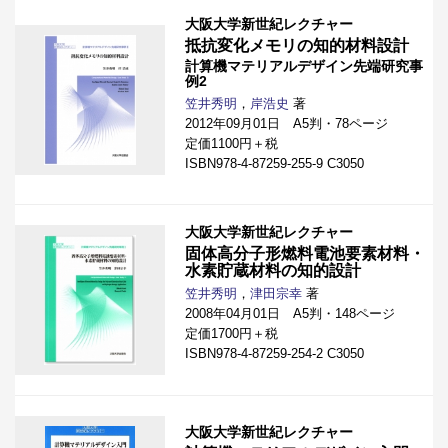
大阪大学新世紀レクチャー
抵抗変化メモリの知的材料設計
計算機マテリアルデザイン先端研究事
例2
笠井秀明
，
岸浩史
著
2012年09月01日 A5判・78ページ
定価1100円＋税
ISBN978-4-87259-255-9 C3050
大阪大学新世紀レクチャー
固体高分子形燃料電池要素材料・
水素貯蔵材料の知的設計
笠井秀明
，
津田宗幸
著
2008年04月01日 A5判・148ページ
定価1700円＋税
ISBN978-4-87259-254-2 C3050
大阪大学新世紀レクチャー