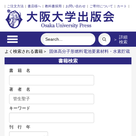
|
ご注文方法
|
書店様へ
|
教科書採用
|
お問い合わせ
|
ご寄付について
|
カート
|
詳細
＞
検索
よく検索される書籍＞
固体高分子形燃料電池要素材料・水素貯蔵
材料の知的設計
明治・大正・昭和の細菌学者たち
食べる
近
書籍検索
代日本における企業家の諸系譜
脳の神秘を探る
レーザーとプ
ラズマと粒子ビーム
書 籍 名
著 者 名
キーワード
刊 行 年