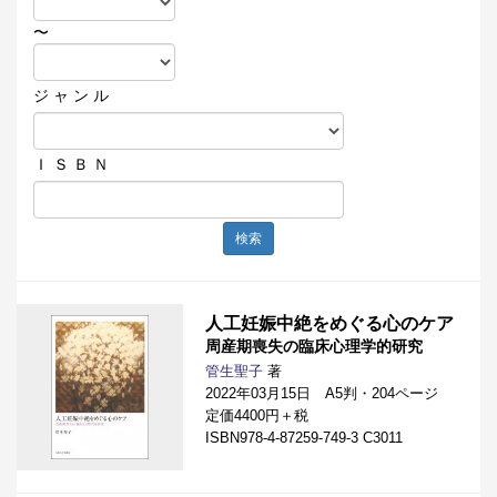
〜
ジ ャ ン ル
Ｉ Ｓ Ｂ Ｎ
検索
人工妊娠中絶をめぐる心のケア
周産期喪失の臨床心理学的研究
管生聖子
著
2022年03月15日 A5判・204ページ
定価4400円＋税
ISBN978-4-87259-749-3 C3011