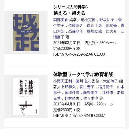
シリーズ人間科学6
越える・超える
岡部美香
編著／
老松克博
，
野坂祐子
，
管
生聖子
，
権藤恭之
，
白川千尋
，
川端亮
，
青
山太郎
，
高森順子
，
檜垣立哉
，
辻大介
，
三
浦麻子
著
2021年03月31日 四六判・250ページ
定価2000円＋税
ISBN978-4-87259-623-6 C1330
体験型ワークで学ぶ教育相談
小野田正利
，
藤川信夫
監修／
大前玲子
編
著／
上野和久
，
管生聖子
，
稲月聡子
，
山本
惠子
，
藤澤佳澄
，
藤野陽生
，
井村修
，
老松
克博
，
野村晴夫
，
佐々木淳
著
2015年04月01日 A5判・290ページ
定価2300円＋税
ISBN978-4-87259-424-9 C3037