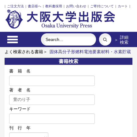
|
ご注文方法
|
書店様へ
|
教科書採用
|
お問い合わせ
|
ご寄付について
|
カート
|
詳細
＞
検索
よく検索される書籍＞
固体高分子形燃料電池要素材料・水素貯蔵
材料の知的設計
アーミッシュキルトを訪ねて
食べる
インド
書籍検索
ネシア上演芸術の世界
レーザーとプラズマと粒子ビーム
ポン
プの流体力学
書 籍 名
著 者 名
キーワード
刊 行 年