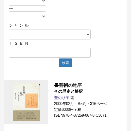
〜
ジ ャ ン ル
Ｉ Ｓ Ｂ Ｎ
検索
書芸術の地平
その歴史と解釈
萱のり子
著
2000年02月 B5判・316ページ
定価8000円＋税
ISBN978-4-87259-067-8 C3071