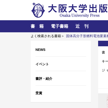
書 籍
電子書籍
近 刊
よく検索される書籍＞
固体高分子形燃料電池要素
理解
近代日本における企業家の諸系譜
三人の
NEWS
書
キ
イベント
ジ 
書評・紹介
受賞