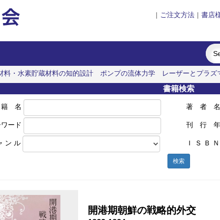
|
ご注文方法
|
書店
材料・水素貯蔵材料の知的設計
ポンプの流体力学
レーザーとプラズ
藤野先生、その生涯と交流
書籍検索
 籍 名
著 者 
ーワード
刊 行 
ャ ン ル
Ｉ Ｓ Ｂ Ｎ
検索
開港期朝鮮の戦略的外交