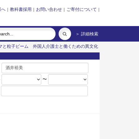
様へ
|
教科書採用
|
お問い合わせ
|
ご寄付について
|
＞ 詳細検索
マと粒子ビーム
外国人介護士と働くための異文化
名
年
〜