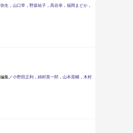
藤弥生
，
山口宰
，
野坂祐子
，
髙谷幸
，
福岡まどか
，
編集／
小野田正利
，
綿村英一郎
，
山本晃輔
，
木村