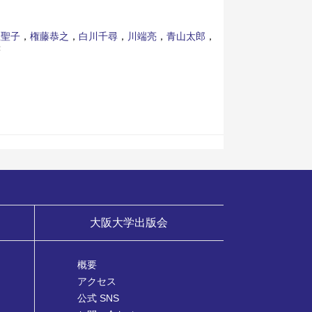
生聖子
，
権藤恭之
，
白川千尋
，
川端亮
，
青山太郎
，
著
大阪大学出版会
概要
アクセス
公式 SNS