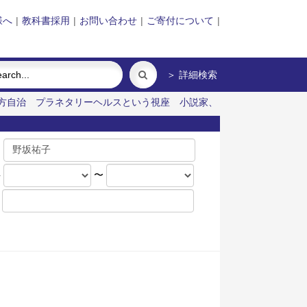
様へ
|
教科書採用
|
お問い合わせ
|
ご寄付について
|
＞ 詳細検索
方自治
プラネタリーヘルスという視座
小説家、
名
年
〜