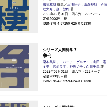
檜垣立哉
編集／
三浦麻子
，
山森裕毅
，
斉
辻󠄀大介
，
森田敦郎
著
2022年12月01日 四六判・220ページ
定価2000円＋税
ISBN978-4-87259-625-0 C1330
シリーズ人間科学 7
争う
栗本英世
，
モハーチ・ゲルゲイ
，
山田一憲
友美
，
宮前良平
，
野坂祐子
，
白川千尋
著
2022年03月31日 四六判・222ページ
定価2000円＋税
ISBN978-4-87259-624-3 C1330