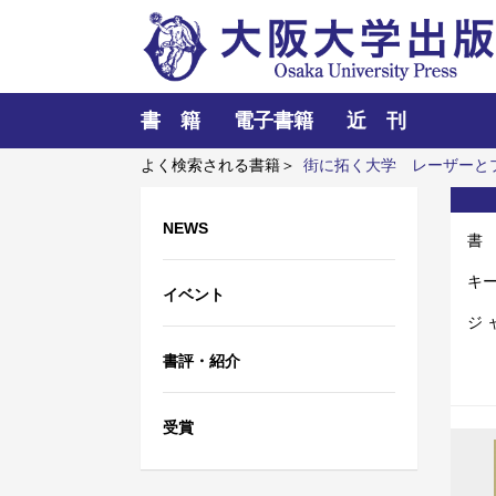
書 籍
電子書籍
近 刊
よく検索される書籍＞
街に拓く大学
レーザーと
織田作之助
NEWS
書
キ
イベント
ジ 
書評・紹介
受賞