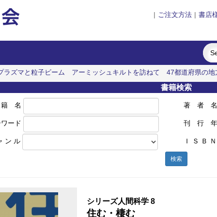
|
ご注文方法
|
書店
プラズマと粒子ビーム
アーミッシュキルトを訪ねて
47都道府県の地
書籍検索
 籍 名
著 者 
ーワード
刊 行 
ャ ン ル
Ｉ Ｓ Ｂ Ｎ
検索
シリーズ人間科学 8
住む・棲む