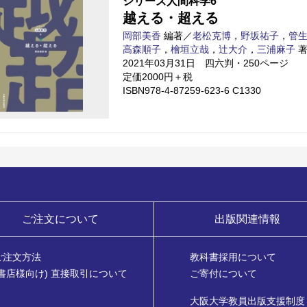
シリーズ人間科学6
越える・超える
岡部美香
編著／
老松克博
，
野坂祐子
，
管
高森順子
，
檜垣立哉
，
辻大介
，
三浦麻子
2021年03月31日 四六判・250ページ
定価2000円＋税
ISBN978-4-87259-623-6 C1330
ご注文について
出版関連情報
ご注文方法
教科書採用について
(書店様向け) 直接取引について
ご寄付について
大阪大学教員出版支援制度