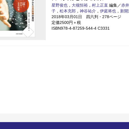
星野俊也
，
大槻恒裕
，
村上正直
編集／
赤
子
，
松本充郎
，
神谷祐介
，
伊庭将也
，
新開
2018年03月01日 四六判・278ページ
定価2500円＋税
ISBN978-4-87259-544-4 C3331