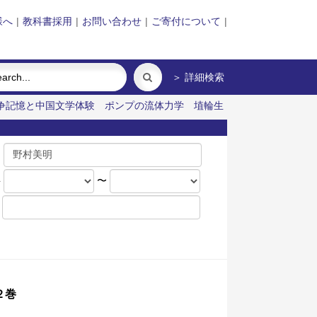
様へ
|
教科書採用
|
お問い合わせ
|
ご寄付について
|
＞ 詳細検索
争記憶と中国文学体験
ポンプの流体力学
埴輪生
名
年
〜
２巻