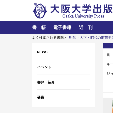
書 籍
電子書籍
近 刊
よく検索される書籍＞
明治・大正・昭和の細菌学
産と古墳時代の王権構造
市民のための世界史 改
NEWS
書
キ
イベント
ジ 
書評・紹介
受賞