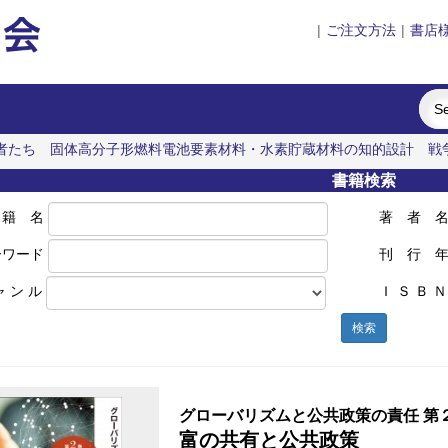
|
ご注文方法
|
書店
者たち
固体高分子形燃料電池要素材料・水素貯蔵材料の知的設計
戦
訂版
書籍検索
 籍 名
著 者 
ーワード
刊 行 
ャ ン ル
Ｉ Ｓ Ｂ Ｎ
検索
グローバリズムと公共政策の責任 第
富の共有と公共政策