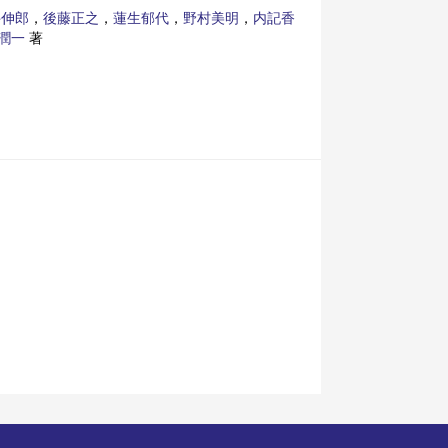
井伸郎
，
後藤正之
，
蓮生郁代
，
野村美明
，
内記香
潤一
著