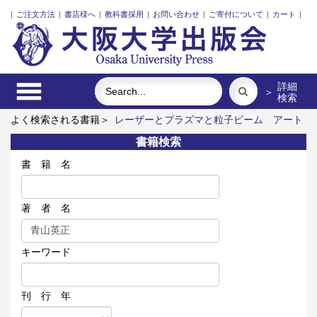
|
ご注文方法
|
書店様へ
|
教科書採用
|
お問い合わせ
|
ご寄付について
|
カート
|
詳細
＞
検索
よく検索される書籍＞
レーザーとプラズマと粒子ビーム
アート
エリアB1 5周年記念記録集 上方遊歩46景
固体高分子形燃料
書籍検索
電池要素材料・水素貯蔵材料の知的設計
「力のある学校」の探
究
発話冒頭における言語要素の語順と相互行為
森野旧薬園と
書 籍 名
松山本草
著 者 名
キーワード
刊 行 年