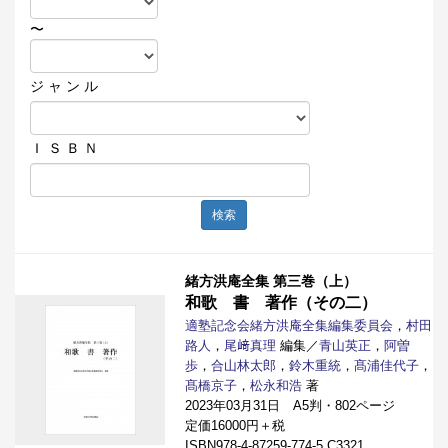
〜
ジ ャ ン ル
Ｉ Ｓ Ｂ Ｎ
検索
緒方洪庵全集 第三巻（上）
和歌 書 著作（その二）
適塾記念会緒方洪庵全集編集委員会
，
村田
路人
，
尾﨑真理
編集／
青山英正
，
阿曽
歩
，
合山林太郎
，
鈴木重統
，
髙浦佳代子
，
髙橋京子
，
松永和浩
著
2023年03月31日 A5判・802ページ
定価16000円＋税
ISBN978-4-87259-774-5 C3321