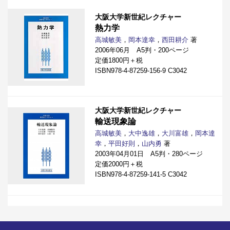
大阪大学新世紀レクチャー
熱力学
高城敏美
，
岡本達幸
，
西田耕介
著
2006年06月 A5判・200ページ
定価1800円＋税
ISBN978-4-87259-156-9 C3042
大阪大学新世紀レクチャー
輸送現象論
高城敏美
，
大中逸雄
，
大川富雄
，
岡本達
幸
，
平田好則
，
山内勇
著
2003年04月01日 A5判・280ページ
定価2000円＋税
ISBN978-4-87259-141-5 C3042