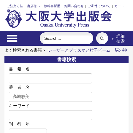
|
ご注文方法
|
書店様へ
|
教科書採用
|
お問い合わせ
|
ご寄付について
|
カート
|
詳細
＞
検索
よく検索される書籍＞
レーザーとプラズマと粒子ビーム
脳の神
秘を探る
明治・大正・昭和の細菌学者たち
近代日本における
書籍検索
企業家の諸系譜
食べる
ポンプの流体力学
書 籍 名
著 者 名
キーワード
刊 行 年