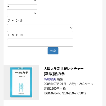
〜
ジ ャ ン ル
Ｉ Ｓ Ｂ Ｎ
検索
大阪大学新世紀レクチャー
[新版]熱力学
高城敏美
編集
2008年07月01日 A5判・240ページ
定価1800円＋税
ISBN978-4-87259-259-7 C3042