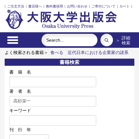
|
ご注文方法
|
書店様へ
|
教科書採用
|
お問い合わせ
|
ご寄付について
|
カート
|
詳細
＞
検索
よく検索される書籍＞
食べる
近代日本における企業家の諸系
譜
レーザーとプラズマと粒子ビーム
リスク意思決定論
技能
書籍検索
実習生と日本語のリアル
「力のある学校」の探究
書 籍 名
著 者 名
キーワード
刊 行 年