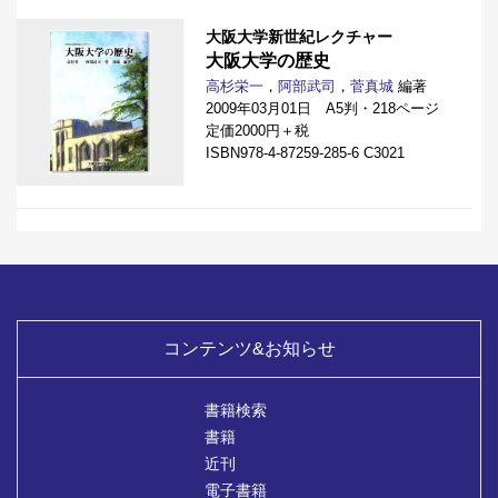
大阪大学新世紀レクチャー
大阪大学の歴史
高杉栄一
，
阿部武司
，
菅真城
編著
2009年03月01日 A5判・218ページ
定価2000円＋税
ISBN978-4-87259-285-6 C3021
コンテンツ&お知らせ
書籍検索
書籍
近刊
電子書籍