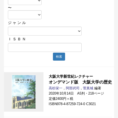
〜
ジ ャ ン ル
Ｉ Ｓ Ｂ Ｎ
検索
大阪大学新世紀レクチャー
オンデマンド版 大阪大学の歴史
高杉栄一
，
阿部武司
，
菅真城
編著
2020年10月14日 A5判・218ページ
定価2400円＋税
ISBN978-4-87259-724-0 C3021