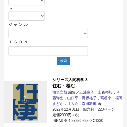
〜
ジ ャ ン ル
Ｉ Ｓ Ｂ Ｎ
検索
シリーズ人間科学 8
住む・棲む
檜垣立哉
編集／
三浦麻子
，
山森裕毅
，
斉
藤弥生
，
山口宰
，
野坂祐子
，
髙谷幸
，
福岡
まどか
，
辻󠄀大介
，
森田敦郎
著
2022年12月01日 四六判・220ページ
定価2000円＋税
ISBN978-4-87259-625-0 C1330