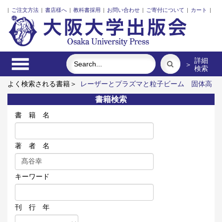
|
ご注文方法
|
書店様へ
|
教科書採用
|
お問い合わせ
|
ご寄付について
|
カート
|
詳細
＞
検索
よく検索される書籍＞
レーザーとプラズマと粒子ビーム
固体高
分子形燃料電池要素材料・水素貯蔵材料の知的設計
アーミッシ
書籍検索
ュキルトを訪ねて
街に拓く大学
明治・大正・昭和の細菌学者
たち
食べる
書 籍 名
著 者 名
キーワード
刊 行 年