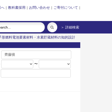
様へ
|
教科書採用
|
お問い合わせ
|
ご寄付について
|
＞ 詳細検索
子形燃料電池要素材料・水素貯蔵材料の知的設計
名
年
〜