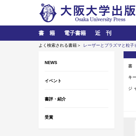
書 籍
電子書籍
近 刊
よく検索される書籍＞
レーザーとプラズマと粒子
「力のある学校」の探究
インドネシア語
ロレ
NEWS
書
キ
イベント
ジ 
書評・紹介
受賞