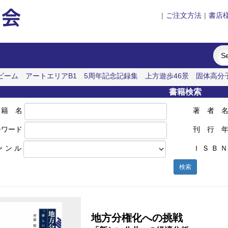
|
ご注文方法
|
書店
ビーム
アートエリアB1 5周年記念記録集 上方遊歩46景
固体高分
ックスの経営史
書籍検索
 籍 名
著 者 
ーワード
刊 行 
ャ ン ル
Ｉ Ｓ Ｂ Ｎ
検索
地方分権化への挑戦