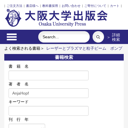
|
ご注文方法
|
書店様へ
|
教科書採用
|
お問い合わせ
|
ご寄付について
|
カート
|
詳細
＞
検索
よく検索される書籍＞
レーザーとプラズマと粒子ビーム
ポンプ
の流体力学
食べる
固体高分子形燃料電池要素材料・水素貯蔵
書籍検索
材料の知的設計
Emergent Bilinguals and Educational
Challenges at Public Schools in Japan
AIと人のこころの近未来
書 籍 名
著 者 名
キーワード
刊 行 年