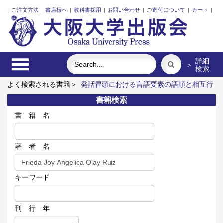
|
ご注文方法
|
書店様へ
|
教科書採用
|
お問い合わせ
|
ご寄付について
|
カート
|
詳細
＞
検索
よく検索される書籍＞
発話冒頭における言語要素の語順と相互行
為
スウェーデン語
黄砂の越境マネジメント
対話で創るこれ
書籍検索
からの「大学」
湯川秀樹 量子力学序説
オンデマンド版 簡
明ウズベク語辞典
書 籍 名
著 者 名
キーワード
刊 行 年