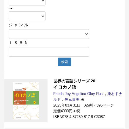
〜
ジ ャ ン ル
Ｉ Ｓ Ｂ Ｎ
検索
世界の言語シリーズ 20
イロカノ語
Frieda Joy Angelica Olay Ruiz
，
栗村ドナ
ルド
，
矢元貴美
著
2025年03月31日 A5判・396ページ
定価4000円＋税
ISBN978-4-87259-817-9 C3087