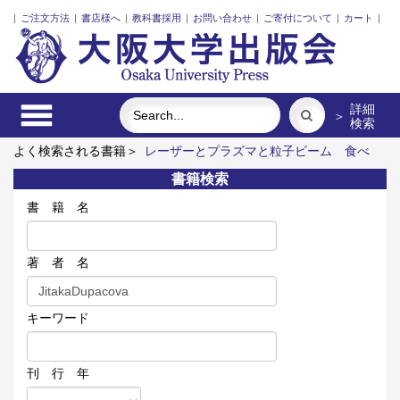
|
ご注文方法
|
書店様へ
|
教科書採用
|
お問い合わせ
|
ご寄付について
|
カート
|
詳細
＞
検索
よく検索される書籍＞
レーザーとプラズマと粒子ビーム
食べ
る
ポンプの流体力学
近代日本における企業家の諸系譜
街に
書籍検索
拓く大学
ロシア語
書 籍 名
著 者 名
キーワード
刊 行 年