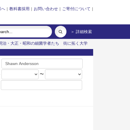
様へ
|
教科書採用
|
お問い合わせ
|
ご寄付について
|
＞ 詳細検索
明治・大正・昭和の細菌学者たち
街に拓く大学
名
年
〜