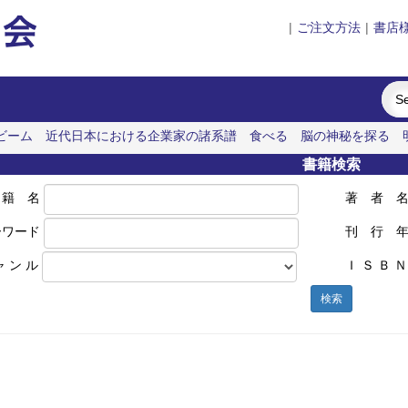
|
ご注文方法
|
書店
ビーム
近代日本における企業家の諸系譜
食べる
脳の神秘を探る
書籍検索
 籍 名
著 者 
ーワード
刊 行 
ャ ン ル
Ｉ Ｓ Ｂ Ｎ
検索