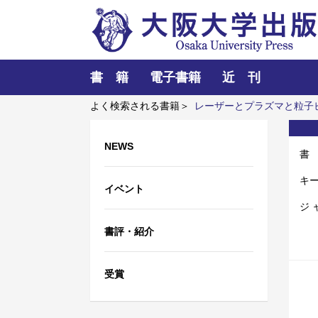
書 籍
電子書籍
近 刊
よく検索される書籍＞
レーザーとプラズマと粒子
NEWS
書
キ
イベント
ジ 
書評・紹介
受賞